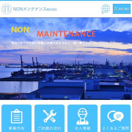
Pow
ered
by