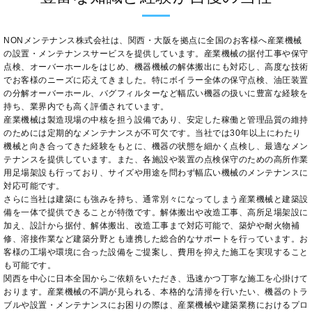
NONメンテナンス株式会社は、関西・大阪を拠点に全国のお客様へ産業機械
の設置・メンテナンスサービスを提供しています。産業機械の据付工事や保守
点検、オーバーホールをはじめ、機器機械の解体搬出にも対応し、高度な技術
でお客様のニーズに応えてきました。特にボイラー全体の保守点検、油圧装置
の分解オーバーホール、バグフィルターなど幅広い機器の扱いに豊富な経験を
持ち、業界内でも高く評価されています。
産業機械は製造現場の中核を担う設備であり、安定した稼働と管理品質の維持
のためには定期的なメンテナンスが不可欠です。当社では30年以上にわたり
機械と向き合ってきた経験をもとに、機器の状態を細かく点検し、最適なメン
テナンスを提供しています。また、各施設や装置の点検保守のための高所作業
用足場架設も行っており、サイズや用途を問わず幅広い機械のメンテナンスに
対応可能です。
さらに当社は建築にも強みを持ち、通常別々になってしまう産業機械と建築設
備を一体で提供できることが特徴です。解体搬出や改造工事、高所足場架設に
加え、設計から据付、解体搬出、改造工事まで対応可能で、築炉や耐火物補
修、溶接作業など建築分野とも連携した総合的なサポートを行っています。お
客様の工場や環境に合った設備をご提案し、費用を抑えた施工を実現すること
も可能です。
関西を中心に日本全国からご依頼をいただき、迅速かつ丁寧な施工を心掛けて
おります。産業機械の不調が見られる、本格的な清掃を行いたい、機器のトラ
ブルや設置・メンテナンスにお困りの際は、産業機械や建築業務におけるプロ