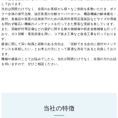
しております。
当社は関西だけでなく、全国のお客様から様々なご依頼を多数いただき、ボイ
ラー全体の保守点検、油圧装置の分解オーバーホール、機器機械の解体搬出・
据付、各施設や装置の点検保守のための高所作業用足場架設などサイズや用途
を問わず幅広い機械のメンテナンスを行ってきた豊富な実績を有しています。
また、溶融炉付帯設備などの築炉に関する耐火物補修や鉄皮金物補修も行って
おり、ガス切断・電気溶接を用い、コア抜き工事など改造工事を行っておりま
す。
建築に関して深い知識と経験のある当社は、「信頼できる会社に据付やメンテ
ナンスを依頼したい」とお考えの方にとって最適な存在であると自負しており
ます。
機械や建築のことでお悩みでしたら、当社が関西だけでなく、全国の方のお話
を伺いますので、ぜひご相談ください。
当社の特徴