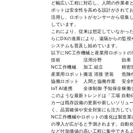
ど幅広い工程に対応し、人間の作業者
ボットは安全性を高める設計がされてお
活用し、ロボットがセンサーから収集
しています。
これにより、従来は想定していなかっ
らにDXの進展により、遠隔からの監視
システムも普及し始めています。
以下にNC工作機械と産業用ロボットの
技術
活用分野
効果
NC工作機械
加工 組立
精密
産業用ロボット
搬送 溶接 塗装
危険
協働ロボット
人間と協働作業
安全
IoT AI連携
全体制御 予知保全
稼働
このような最新トレンドは「工場 自動
カーは既存設備の更新や新しいソリュ
く、品質確保や安全対策にも注力して
NC工作機械やロボットの進化は製造業
の導入が広がると予測されます。自動
など付加価値の高い工程に集中できる