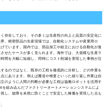
多く存在しており、その多くは生産性の向上と品質の安定化に
業界、精密部品の生産現場では、自動化システムや産業用ロ
上げています。国内では、部品加工や組立における自動化が進
立させたケースが多く見られます。海外では、大規模な生産ラ
業時間を大幅に短縮し、同時にコスト削減を実現した事例が注
入するのではなく、既存の工程を徹底的に分析し、どの作業を
た点にあります。例えば搬送や検査といった繰り返し作業は自
組立のように人間の判断が必要な工程は協働ロボットを活用す
やAIを組み込んだファクトリーオートメーションシステムによ
監視し、故障を未然に防ぐことで安定した稼働を実現した点も
す。