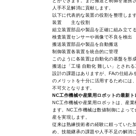
とができます。また搬送と制御を連携
人手不足解消に貢献します。
以下に代表的な装置の役割を整理しま
装置
主な役割
組立装置
部品や製品を正確に組み立て
検査装置
センサーや画像で不良を検出
搬送装置
部品や製品を自動搬送
制御装置
各装置を統合的に管理
このように各装置は自動化の基盤を形
搬送は「工場 自動化 難しい」とされ
設計の課題はありますが、FAの仕組み
のメリットを十分に活用するためには
不可欠となります。
NC工作機械や産業用ロボットの最新ト
NC工作機械や産業用ロボットは、産業
ます。NC工作機械は数値制御によって
産を実現します。
従来は熟練技術者の経験に頼っていた
め、技能継承の課題や人手不足の解消に