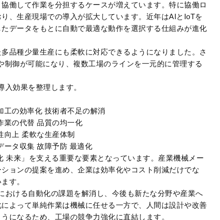
と協働して作業を分担するケースが増えています。特に協働ロ
り、生産現場での導入が拡大しています。近年はAIとIoTを
したデータをもとに自動で最適な動作を選択する仕組みが進化
た多品種少量生産にも柔軟に対応できるようになりました。さ
や制御が可能になり、複数工場のラインを一元的に管理する
導入効果を整理します。
加工の効率化 技術者不足の解消
作業の代替 品質の均一化
性向上 柔軟な生産体制
データ収集 故障予防 最適化
化 未来」を支える重要な要素となっています。産業機械メー
ーションの提案を進め、企業は効率化やコスト削減だけでな
います。
における自動化の課題を解消し、今後も新たな分野や産業へ
化によって単純作業は機械に任せる一方で、人間は設計や改善
ようになるため、工場の競争力強化に直結します。