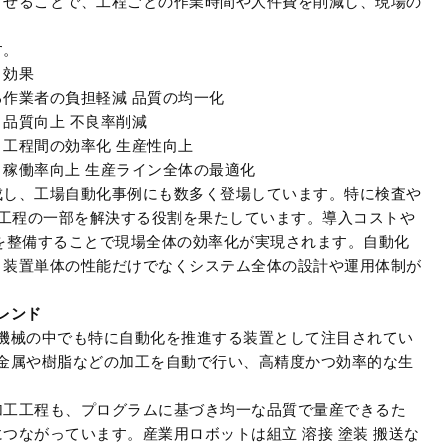
させることで、工程ごとの作業時間や人件費を削減し、現場の
す。
効果
る
作業者の負担軽減 品質の均一化
品質向上 不良率削減
工程間の効率化 生産性向上
稼働率向上 生産ライン全体の最適化
成し、工場自動化事例にも数多く登場しています。特に検査や
る工程の一部を解決する役割を果たしています。導入コストや
を整備することで現場全体の効率化が実現されます。自動化
、装置単体の性能だけでなくシステム全体の設計や運用体制が
レンド
機械の中でも特に自動化を推進する装置として注目されてい
金属や樹脂などの加工を自動で行い、高精度かつ効率的な生
加工工程も、プログラムに基づき均一な品質で量産できるた
つながっています。産業用ロボットは組立 溶接 塗装 搬送な