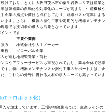
を続けており、とくに大阪府茨木市の粟生岩阪エリアは産業と
近年は製造業の自動化や効率化のニーズが高まり、生産機械や
大手企業の拠点や商社も点在しており、路線バスや電車による
ています。さらに、機器の据付工事や定期的な機器メンテナン
の現場では技術者の求人も活発となっています。
ポイントです。
主要企業例
に強み
株式会社や大手メーカー
力重視
グローバル企業
導入が進む
地域製造業・商社
ナンスやアフターサービスも重視されており、業界全体で効率
中です。特に機器メンテナンスや据付工事のサポート力は、企
また、これらの分野に携わる人材の求人ニーズも高まっていま
IoT・ロボット化）
の導入が加速しています。工場や物流拠点では、生産ラインの