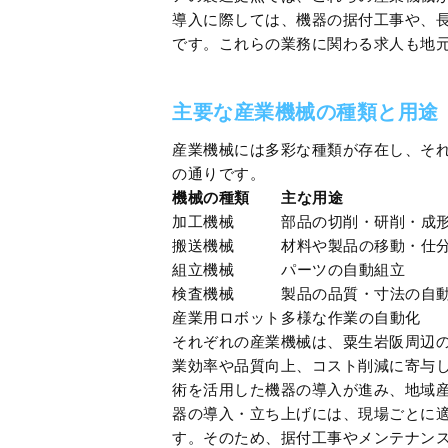
導入に際しては、機器の据付工事や、
です。これらの業務に関わる求人も地
主要な産業機械の種類と用途
産業機械には多彩な種類が存在し、そ
の通りです。
機械の種類
主な用途
加工機械
部品の切削・研削・成
搬送機械
材料や製品の移動・仕
組立機械
パーツの自動組立
検査機械
製品の品質・寸法の自
産業用ロボット
多様な作業の自動化
それぞれの産業機械は、粟生岩阪周辺
業効率や品質向上、コスト削減に寄与
術を活用した機器の導入が進み、地域
器の導入・立ち上げには、現場ごとに
す。そのため、据付工事やメンテナン