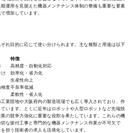
長期運用を見据えた機器メンテナンス体制の整備も重要な要素
元で増加しています。
れぞれ目的に応じて使い分けられます。主な種類と用途は以下
特徴
形
高精度・自動化対応
分け
効率化・省力化
生産性向上
動検査
不良率低減
柔軟性・省人化
の工業団地や大阪府内の製造現場でも広く導入されており、作
しています。とくに近年はロボットや人型ロボットなど先端技
産業の競争力強化に重要な役割を果たしています。これらの機
適切な据付工事と専門的な機器メンテナンス作業が不可欠で
スを担う技術者の求人も活発化しています。