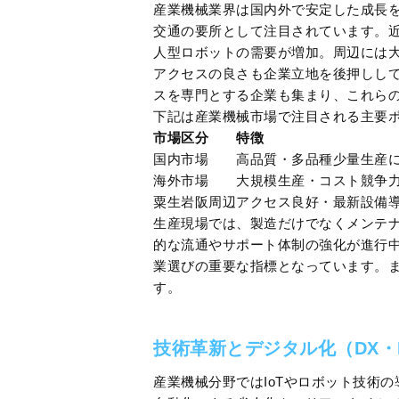
産業機械業界は国内外で安定した成長
交通の要所として注目されています。
人型ロボットの需要が増加。周辺には
アクセスの良さも企業立地を後押しし
スを専門とする企業も集まり、これら
下記は産業機械市場で注目される主要
市場区分
特徴
国内市場
高品質・多品種少量生産
海外市場
大規模生産・コスト競争
粟生岩阪周辺
アクセス良好・最新設備
生産現場では、製造だけでなくメンテ
的な流通やサポート体制の強化が進行
業選びの重要な指標となっています。
す。
技術革新とデジタル化（DX・
産業機械分野ではIoTやロボット技術