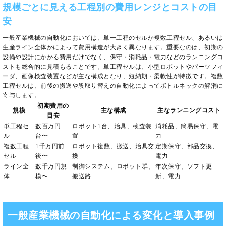
規模ごとに見える工程別の費用レンジとコストの目
安
一般産業機械の自動化においては、単一工程のセルか複数工程セル、あるいは
生産ライン全体かによって費用構造が大きく異なります。重要なのは、初期の
設備や設計にかかる費用だけでなく、保守・消耗品・電力などのランニングコ
ストも総合的に見積もることです。単工程セルは、小型ロボットやパーツフィ
ーダ、画像検査装置などが主な構成となり、短納期・柔軟性が特徴です。複数
工程セルは、前後の搬送や段取り替えの自動化によってボトルネックの解消に
寄与します。
初期費用の
規模
主な構成
主なランニングコスト
目安
単工程セ
数百万円
ロボット1台、治具、検査装
消耗品、簡易保守、電
ル
台〜
置
力
複数工程
1千万円前
ロボット複数、搬送、治具交
定期保守、部品交換、
セル
後〜
換
電力
ライン全
数千万円規
制御システム、ロボット群、
年次保守、ソフト更
体
模〜
搬送路
新、電力
一般産業機械の自動化による変化と導入事例