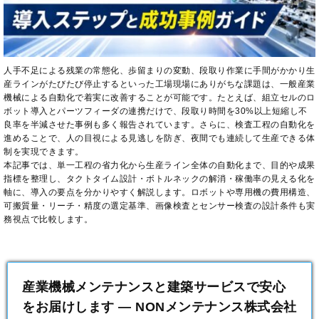
人手不足による残業の常態化、歩留まりの変動、段取り作業に手間がかかり生
産ラインがたびたび停止するといった工場現場にありがちな課題は、一般産業
機械による自動化で着実に改善することが可能です。たとえば、組立セルのロ
ボット導入とパーツフィーダの連携だけで、段取り時間を30%以上短縮し不
良率を半減させた事例も多く報告されています。さらに、検査工程の自動化を
進めることで、人の目視による見逃しを防ぎ、夜間でも連続して生産できる体
制を実現できます。
本記事では、単一工程の省力化から生産ライン全体の自動化まで、目的や成果
指標を整理し、タクトタイム設計・ボトルネックの解消・稼働率の見える化を
軸に、導入の要点を分かりやすく解説します。ロボットや専用機の費用構造、
可搬質量・リーチ・精度の選定基準、画像検査とセンサー検査の設計条件も実
務視点で比較します。
産業機械メンテナンスと建築サービスで安心
をお届けします — NONメンテナンス株式会社