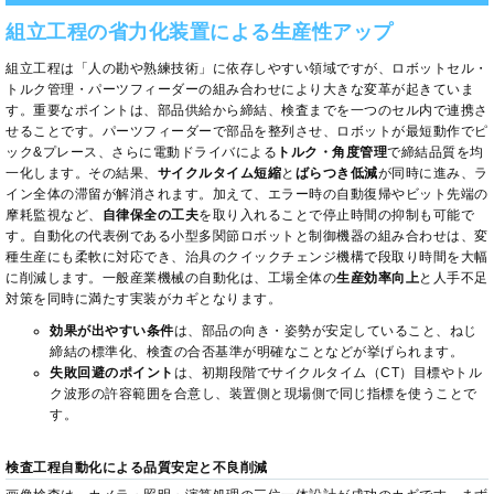
組立工程の省力化装置による生産性アップ
組立工程は「人の勘や熟練技術」に依存しやすい領域ですが、ロボットセル・
トルク管理・パーツフィーダーの組み合わせにより大きな変革が起きていま
す。重要なポイントは、部品供給から締結、検査までを一つのセル内で連携さ
せることです。パーツフィーダーで部品を整列させ、ロボットが最短動作でピ
ック&プレース、さらに電動ドライバによる
トルク・角度管理
で締結品質を均
一化します。その結果、
サイクルタイム短縮
と
ばらつき低減
が同時に進み、ラ
イン全体の滞留が解消されます。加えて、エラー時の自動復帰やビット先端の
摩耗監視など、
自律保全の工夫
を取り入れることで停止時間の抑制も可能で
す。自動化の代表例である小型多関節ロボットと制御機器の組み合わせは、変
種生産にも柔軟に対応でき、治具のクイックチェンジ機構で段取り時間を大幅
に削減します。一般産業機械の自動化は、工場全体の
生産効率向上
と人手不足
対策を同時に満たす実装がカギとなります。
効果が出やすい条件
は、部品の向き・姿勢が安定していること、ねじ
締結の標準化、検査の合否基準が明確なことなどが挙げられます。
失敗回避のポイント
は、初期段階でサイクルタイム（CT）目標やトル
ク波形の許容範囲を合意し、装置側と現場側で同じ指標を使うことで
す。
検査工程自動化による品質安定と不良削減