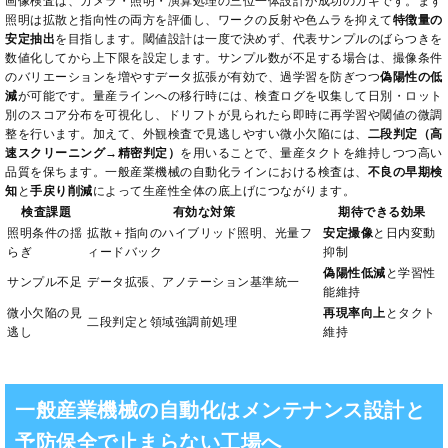
画像検査は、カメラ・照明・演算処理の三位一体設計が成功のカギです。まず
照明は拡散と指向性の両方を評価し、ワークの反射や色ムラを抑えて
特徴量の
安定抽出
を目指します。閾値設計は一度で決めず、代表サンプルのばらつきを
数値化してから上下限を設定します。サンプル数が不足する場合は、撮像条件
のバリエーションを増やすデータ拡張が有効で、過学習を防ぎつつ
偽陽性の低
減
が可能です。量産ラインへの移行時には、検査ログを収集して日別・ロット
別のスコア分布を可視化し、ドリフトが見られたら即時に再学習や閾値の微調
整を行います。加えて、外観検査で見逃しやすい微小欠陥には、
二段判定（高
速スクリーニング→精密判定）
を用いることで、量産タクトを維持しつつ高い
品質を保ちます。一般産業機械の自動化ラインにおける検査は、
不良の早期検
知
と
手戻り削減
によって生産性全体の底上げにつながります。
検査課題
有効な対策
期待できる効果
照明条件の揺
拡散＋指向のハイブリッド照明、光量フ
安定撮像
と日内変動
らぎ
ィードバック
抑制
偽陽性低減
と学習性
サンプル不足
データ拡張、アノテーション基準統一
能維持
微小欠陥の見
再現率向上
とタクト
二段判定と領域強調前処理
逃し
維持
一般産業機械の自動化はメンテナンス設計と
予防保全で止まらない工場へ