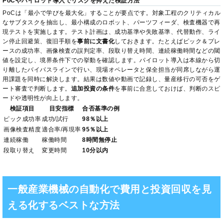
PoCやパイロット導入でリスクを抑えた検証方法
PoCは「最小で学びを最大化」することが要点です。対象工程のクリティカル
なサブタスクを抽出し、最小構成のロボット、パーツフィーダ、検査機器で再
現テストを実施します。テスト計画は、成功基準や失敗基準、代替動作、ライ
ン停止回避策、復旧手順を
事前に文書化
しておきます。たとえばピック＆プレ
ースの成功率、画像検査の誤判定率、段取り替え時間、連続稼働時間などの閾
値を設定し、境界条件下での挙動を確認します。パイロット導入は本線から切
り離したバイパスラインで行い、現場オペレータと保全担当が同席しながら運
用課題を同時に解決します。結果は数値や動画で記録し、量産移行の可否をゲ
ート審査で判断します。
追加投資の条件
を事前に合意しておけば、判断のスピ
ードや透明性が向上します。
検証項目
目安指標
合否基準の例
ピック成功率
成功/試行
98％以上
画像検査精度
適合率/再現率
95％以上
連続稼働
稼働時間
8時間無停止
段取り替え
変更時間
10分以内
一般産業機械の自動化で費用と投資回収を見
える化するベストな方法