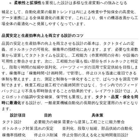
柔軟性と拡張性
を重視した設計は多様な生産変動への強みとなる
補足として、自動化産業の最新トレンドはAIによる検査や予知保全の高度化、
データ連携による全体最適化の進展です。これにより、個々の機器改善から工
場全体の最適化へと発展しやすくなっています。
品質安定と生産効率向上を両立する設計のコツ
品質の安定と生産効率の向上を両立させる設計の基本は、タクトタイムの定
義、ボトルネックの可視化、稼働率の指標化にあります。まず、必要な生産数
量から逆算してタクトタイムを設定し、工程能力（作業時間の分布）や設備の
可用性と整合させます。次に、工程能力が最も低い部分をボトルネックと特定
し、段取り時間の短縮や並列化、パーツフィーダの活用で安定供給を目指しま
す。稼働率は「稼働時間÷計画時間」で管理し、停止ロスを迅速に復旧できる
体制を整えます。また、測定と制御を一体化することで、ばらつきを源流で抑
制できます。検査工程は後工程での最終関所ではなく、ライン内でのフィード
バックにより不良を即時除去することが効果的です。レイアウト設計では、人
とロボットの協調や安全確保、保守性も重視します。
タクト・品質・保全を同
時に最適化
する設計が、一般産業機械自動化の長期的な安定運用のカギとなり
ます。
設計項目
目的
具体策
タクト設計
必要能力の確保
需要から逆算し工程ごとに能力整合
ボトルネック対策
流れの安定
並列化、段取り短縮、部品供給の自動化
稼働率指標化
停止ロス削減
停止分類の見える化と短時間復旧設計