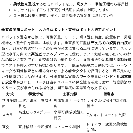
柔軟性を重視
するならロボットセル、
高タクト・単能工程
なら専用機
ロボットはレイアウト変更やAI活用に柔軟に対応しやすい
専用機は段取り時間が短く、総合効率の安定化に適している
垂直多関節ロボット・スカラロボット・直交ロボットの選定ポイント
ロボットを選定する際は、可搬質量、リーチ、繰り返し精度、設置条件、周辺
機器との整合性を基準に比較します。垂直多関節型は
三次元での姿勢自由度
が
高く、組立や搬送でワークの姿勢が頻繁に変わる工程に適しています。スカラ
型は水平方向での
高速ピック＆プレース
に優れ、タクト短縮を狙いたい小物部
品の扱いに有効です。直交型は高い剛性を持ち、直線搬送や治具間の
直動移載
でコストを抑えやすい特徴があります。一般産業機械の自動化では、パーツフ
ィーダや画像検査との組み合わせによる
総合タクト
で評価すると、過不足のな
い仕様決定につながります。可搬質量は実際のワーク重量に
ハンド・配線重量
と安全率
を加味し、リーチは占有スペースや保全性も考慮します。防塵防滴や
クリーン度が求められる場合は、周囲環境の基準適合も必須です。
方式
得意領域
主要指標
留意点
垂直多関
三次元組立・段取り
可搬質量/リーチ/精
サイクルは治具設計の影
節
替え
度
響大
高速ピック&プレー
水平可動域/繰返し
スカラ
Z方向ストロークに制限
ス
精度
レイアウト変更の柔軟性
直交
直線移載・長尺搬送
ストローク/剛性
は低め