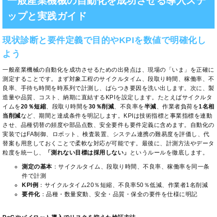
一般産業機械の自動化を成功させる導入ステ
ップと実践ガイド
現状診断と要件定義で目的やKPIを数値で明確化し
よう
一般産業機械の自動化を成功させるための出発点は、現場の「いま」を正確に
測定することです。まず対象工程のサイクルタイム、段取り時間、稼働率、不
良率、手待ち時間を時系列で計測し、ばらつき要因を洗い出します。次に、製
造量や品質、コスト、納期に直結するKPIを設定します。たとえばサイクルタ
イムを
20％短縮
、段取り時間を
30％削減
、不良率を
半減
、作業者負荷を
1名相
当削減
など、期間と達成条件を明記します。KPIは技術指標と事業指標を連動
させ、品種切替の頻度や部品点数、安全要件も要件定義に含めます。自動化の
実装ではFA制御、ロボット、検査装置、システム連携の難易度を評価し、代
替案も用意しておくことで柔軟な対応が可能です。最後に、計測方法やデータ
粒度を統一し、
「測れない目標は採用しない」
というルールを徹底します。
測定の基本
：サイクルタイム、段取り時間、不良率、稼働率を同一条
件で計測
KPI例
：サイクルタイム20％短縮、不良率50％低減、作業者1名削減
要件化
：品種・数量変動、安全・品質・保全の要件を仕様に明記