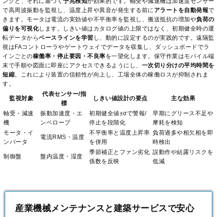
ングと、それに基づく
予兆検知
が効果的です。軸受や減速機は加速度センサー
で高周波振動を監視し、温度上昇や異音が発生する前に
アラートを自動発報
で
きます。モータは電流の実効値や不平衡率を監視し、搬送抵抗の増加や
負荷の
偏りを可視化
します。しきい値はカタログ値の上限ではなく、初期健全時の運
転データから
ベースラインを学習
し、動的に設定するのが実践的です。遠隔監
視はFAコントローラやゲートウェイでデータを収集し、ダッシュボードでラ
インごとの
稼働率・停止要因・不良率
を一望化します。保守作業はモバイル端
末で手順や図面に即座にアクセスできるようにし、
一次切り分けの平均時間を
短縮
。これにより装置の信頼性が向上し、工場全体の稼働ロスが抑制されま
す。
代表センサー/指
監視対象
しきい値設計の要点
主な効果
標
軸受・減速
振動加速度・エ
初期健全値±σで警報/
早期にグリース不足や
機
ンベロープ
停止を段階化
摩耗を検知
モータ・イ
不平衡率と温度上昇率
負荷過多や相欠相を即
電流RMS・温度
ンバータ
を併用
時検出
季節補正とファン劣化
誤動作や結露リスクを
制御盤
盤内温度・湿度
係数を反映
低減
産業機械メンテナンスと建築サービスで安心