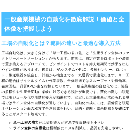
一般産業機械の自動化を徹底解説！価値と全
体像を把握しよう
工場の自動化とは？範囲の違いと最適な導入方法
工場自動化は、大きく分けて「単一工程の省力化」と「生産ライン全体のファ
クトリーオートメーション」があります。前者は、特定作業をロボットや装置
で置き換えるアプローチで、ピンポイントでコストを抑え短期間で効果を出し
やすい特徴があります。後者は、FAシステムやPLC、各種センサー、ロボッ
ト、搬送機器を統合し、計画から検査までを一気通貫で最適化します。単一工
程の場合はサイクルタイムや作業者数、全体最適ではスループットや稼働率、
在庫回転、品質KPIが主な指標となります。一般産業機械の自動化では、製品
の多様性や生産量変動に柔軟に対応できる設計が重要です。変化の激しい現場
ではモジュール化や段階的導入が効果的で、安定した大量生産が求められる現
場ではライン全体の自動化が適しています。自動化の成功には、設備面と現場
オペレーション面の双方で合意形成を行い、目的・範囲・成果指標を
明確にす
る
ことがスタート地点です。
単一工程の省力化
は短期導入が容易で投資規模も小さい
ライン全体の自動化
は横断的にロスを削減し、品質も安定しやすい