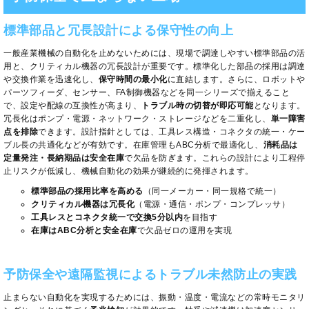
標準部品と冗長設計による保守性の向上
一般産業機械の自動化を止めないためには、現場で調達しやすい標準部品の活
用と、クリティカル機器の冗長設計が重要です。標準化した部品の採用は調達
や交換作業を迅速化し、
保守時間の最小化
に直結します。さらに、ロボットや
パーツフィーダ、センサー、FA制御機器などを同一シリーズで揃えること
で、設定や配線の互換性が高まり、
トラブル時の切替が即応可能
となります。
冗長化はポンプ・電源・ネットワーク・ストレージなどを二重化し、
単一障害
点を排除
できます。設計指針としては、工具レス構造・コネクタの統一・ケー
ブル長の共通化などが有効です。在庫管理もABC分析で最適化し、
消耗品は
定量発注・長納期品は安全在庫
で欠品を防ぎます。これらの設計により工程停
止リスクが低減し、機械自動化の効果が継続的に発揮されます。
標準部品の採用比率を高める
（同一メーカー・同一規格で統一）
クリティカル機器は冗長化
（電源・通信・ポンプ・コンプレッサ）
工具レスとコネクタ統一で交換5分以内
を目指す
在庫はABC分析と安全在庫
で欠品ゼロの運用を実現
予防保全や遠隔監視によるトラブル未然防止の実践
止まらない自動化を実現するためには、振動・温度・電流などの常時モニタリ