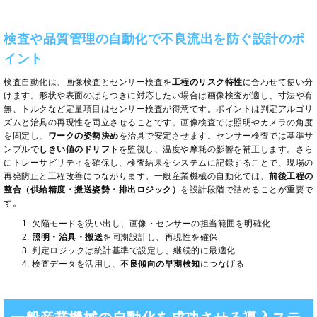
検査や品質管理の自動化で不良流出を防ぐ設計のポ
イント
検査自動化は、画像検査とセンサー検査を
工程のリスク特性
に合わせて使い分
けます。形状や表面のばらつきに対応したい場合は画像検査が適し、寸法や有
無、トルクなど定量項目はセンサー検査が得意です。ポイントは判定アルゴリ
ズムと治具の再現性を両立させることです。画像検査では照明やカメラの角度
を固定し、
ワークの姿勢決め
を治具で安定させます。センサー検査では基準サ
ンプルで
しきい値のドリフト
を監視し、温度や摩耗の影響を補正します。さら
にトレーサビリティを確保し、検査結果をシステムに記録することで、現場の
再発防止と工程改善につながります。一般産業機械の自動化では、
前後工程の
整合（供給精度・搬送姿勢・排出ロジック）
を設計段階で詰めることが重要で
す。
欠陥モードを洗い出し、画像・センサーの担当範囲を明確化
照明・治具・搬送
を同期設計し、再現性を確保
判定ロジックは統計基準で設定し、継続的に最適化
検査データを活用し、
不良傾向の早期検知
につなげる